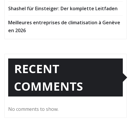
Shashel für Einsteiger: Der komplette Leitfaden
Meilleures entreprises de climatisation à Genève
en 2026
RECENT
COMMENTS
No comments to show.