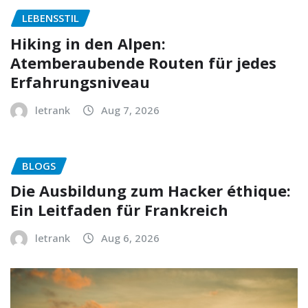
LEBENSSTIL
Hiking in den Alpen:
Atemberaubende Routen für jedes
Erfahrungsniveau
letrank
Aug 7, 2026
BLOGS
Die Ausbildung zum Hacker éthique:
Ein Leitfaden für Frankreich
letrank
Aug 6, 2026