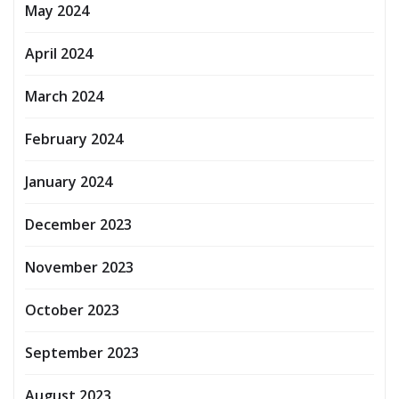
May 2024
April 2024
March 2024
February 2024
January 2024
December 2023
November 2023
October 2023
September 2023
August 2023