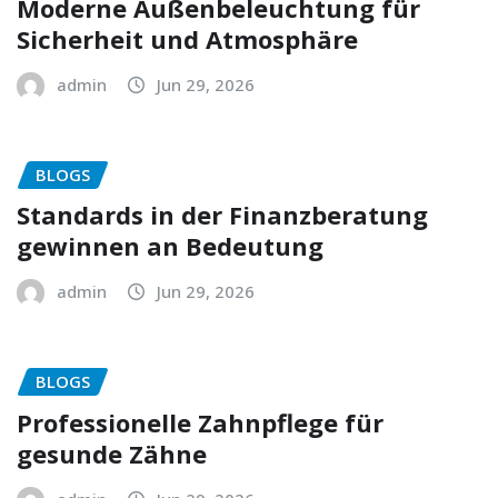
Moderne Außenbeleuchtung für
Sicherheit und Atmosphäre
admin
Jun 29, 2026
BLOGS
Standards in der Finanzberatung
gewinnen an Bedeutung
admin
Jun 29, 2026
BLOGS
Professionelle Zahnpflege für
gesunde Zähne