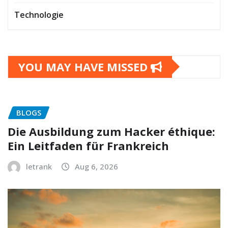
Technologie
YOU MAY HAVE MISSED
BLOGS
Die Ausbildung zum Hacker éthique:
Ein Leitfaden für Frankreich
letrank
Aug 6, 2026