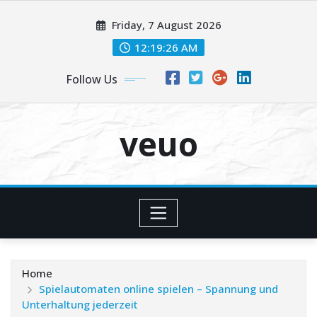
Skip
Friday, 7 August 2026
to
content
12:19:27 AM
Follow Us
veuo
Home
Spielautomaten online spielen – Spannung und
Unterhaltung jederzeit