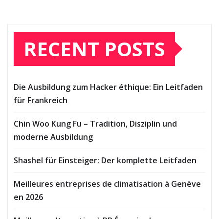
RECENT POSTS
Die Ausbildung zum Hacker éthique: Ein Leitfaden
für Frankreich
Chin Woo Kung Fu – Tradition, Disziplin und
moderne Ausbildung
Shashel für Einsteiger: Der komplette Leitfaden
Meilleures entreprises de climatisation à Genève
en 2026