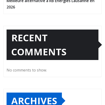
Meilleure alternative à RB Énergies Lausanne en
2026
RECENT
COMMENTS
No comments to show.
ARCHIVES