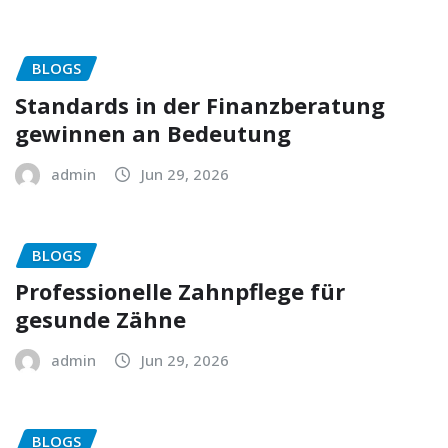
BLOGS
Standards in der Finanzberatung
gewinnen an Bedeutung
admin
Jun 29, 2026
BLOGS
Professionelle Zahnpflege für
gesunde Zähne
admin
Jun 29, 2026
BLOGS