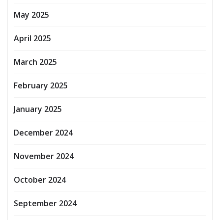
May 2025
April 2025
March 2025
February 2025
January 2025
December 2024
November 2024
October 2024
September 2024