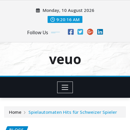
Skip
Monday, 10 August 2026
to
content
9:20:17 AM
Follow Us
veuo
Home
Spielautomaten Hits für Schweizer Spieler
BLOGS