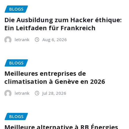
BLOGS
Die Ausbildung zum Hacker éthique:
Ein Leitfaden für Frankreich
letrank
Aug 6, 2026
BLOGS
Meilleures entreprises de
climatisation à Genève en 2026
letrank
Jul 28, 2026
BLOGS
Meilleure alternative à RB Énergies