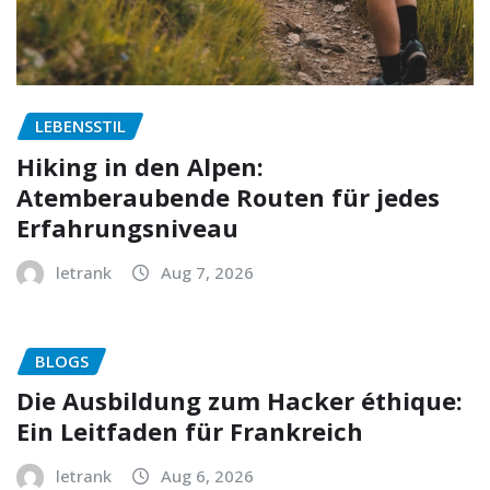
LEBENSSTIL
Hiking in den Alpen:
Atemberaubende Routen für jedes
Erfahrungsniveau
letrank
Aug 7, 2026
BLOGS
Die Ausbildung zum Hacker éthique:
Ein Leitfaden für Frankreich
letrank
Aug 6, 2026