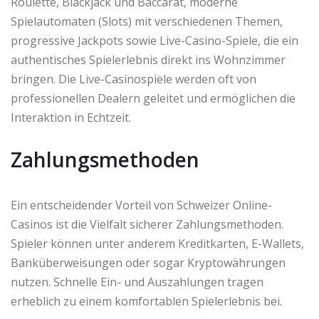
Roulette, Blackjack und Baccarat, moderne
Spielautomaten (Slots) mit verschiedenen Themen,
progressive Jackpots sowie Live-Casino-Spiele, die ein
authentisches Spielerlebnis direkt ins Wohnzimmer
bringen. Die Live-Casinospiele werden oft von
professionellen Dealern geleitet und ermöglichen die
Interaktion in Echtzeit.
Zahlungsmethoden
Ein entscheidender Vorteil von Schweizer Online-
Casinos ist die Vielfalt sicherer Zahlungsmethoden.
Spieler können unter anderem Kreditkarten, E-Wallets,
Banküberweisungen oder sogar Kryptowährungen
nutzen. Schnelle Ein- und Auszahlungen tragen
erheblich zu einem komfortablen Spielerlebnis bei.