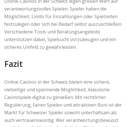
Online-Casinos in der Schweiz legen großen Wert auf
verantwortungsvolles Spielen. Spieler haben die
Möglichkeit, Limits für Einzahlungen oder Spielzeiten
festzulegen oder sich bei Bedarf selbst auszuschließen.
Verschiedene Tools und Beratungsangebote
unterstützen dabei, Spielsucht vorzubeugen und ein
sicheres Umfeld zu gewährleisten.
Fazit
Online-Casinos in der Schweiz bieten eine sichere,
vielseitige und spannende Möglichkeit, klassische
Casinospiele digital zu genießen. Mit rechtlicher
Regulierung, fairen Spielen und attraktiven Boni ist der
Markt für Schweizer Spieler sowohl unterhaltsam als
auch vertrauenswürdig. Wer verantwortungsbewusst