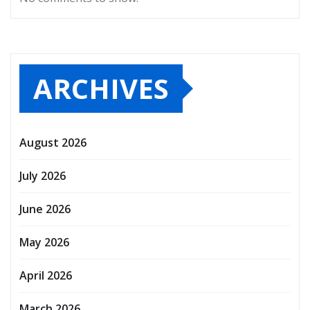
ARCHIVES
August 2026
July 2026
June 2026
May 2026
April 2026
March 2026