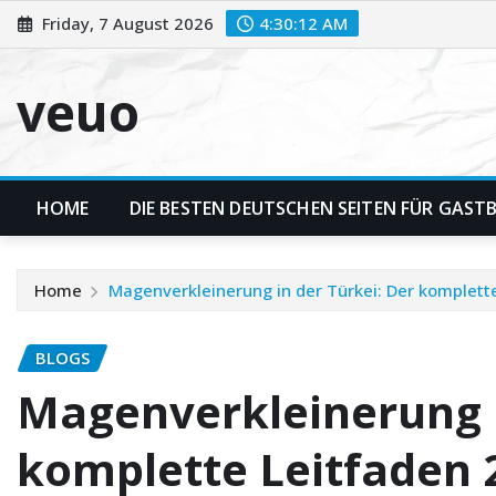
Skip
Friday, 7 August 2026
4:30:13 AM
to
content
veuo
HOME
DIE BESTEN DEUTSCHEN SEITEN FÜR GASTBE
Home
Magenverkleinerung in der Türkei: Der komplett
BLOGS
Magenverkleinerung i
komplette Leitfaden 