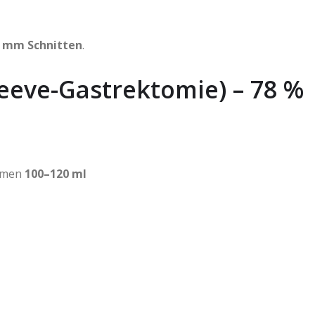
 mm Schnitten
.
eeve-Gastrektomie) – 78 %
umen
100–120 ml