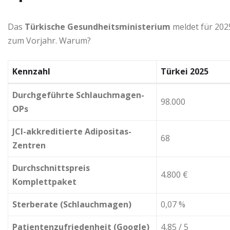
Das
Türkische Gesundheitsministerium
meldet für 20
zum Vorjahr. Warum?
Kennzahl
Türkei 2025
Durchgeführte Schlauchmagen-
98.000
OPs
JCI-akkreditierte Adipositas-
68
Zentren
Durchschnittspreis
4.800 €
Komplettpaket
Sterberate (Schlauchmagen)
0,07 %
Patientenzufriedenheit (Google)
4,85 / 5