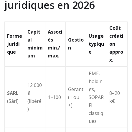
juridiques en 2026
Coût
Capit
Associ
Forme
Usage
créati
al
és
Gestio
juridi
typiqu
on
minim
min./
n
que
e
appro
um
max.
x.
PME,
holdin
12 000
Gérant
gs,
SARL
€
8–20
1–100
(1 ou
SOPAR
(Sàrl)
(libéré
k€
+)
FI
)
classiq
ues