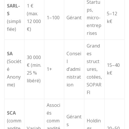
Startu
SARL-
1 €
ps,
S
(max.
5–12
1–100
Gérant
micro-
(simpli
12 000
k€
entrep
fiée)
€)
rises
Grand
SA
Consei
es
30 000
(Sociét
l
struct
€ (min.
15–40
é
1+
d’admi
ures,
25 %
k€
Anony
nistrat
cotées,
libéré)
me)
ion
SOPAR
FI
Associ
SCA
és
Gérant
(comm
comm
Holdin
s
andite
Variab
andité
gs
20–50