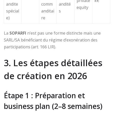
private
k€
andite
comm
andité
equity
spécial
anditai
s
e)
re
La
SOPARFI
n’est pas une forme distincte mais une
SARL/SA bénéficiant du régime d’exonération des
participations (art. 166 LIR).
3. Les étapes détaillées
de création en 2026
Étape 1 : Préparation et
business plan (2–8 semaines)