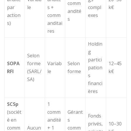
comm
par
le
s +
compl
k€
andité
action
comm
exes
s
s)
anditai
res
Holdin
g
Selon
partici
SOPA
forme
Variab
Selon
12–45
pation
RFI
(SARL/
le
forme
k€
s
SA)
financi
ères
SCSp
1
(sociét
comm
Gérant
Fonds
é en
andité
s
privés,
10–30
comm
Aucun
+ 1
comm