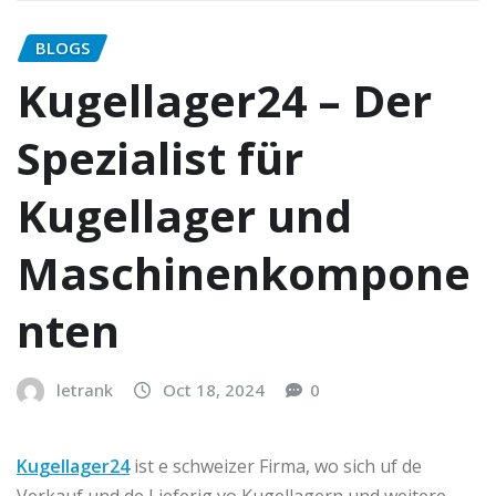
BLOGS
Kugellager24 – Der
Spezialist für
Kugellager und
Maschinenkompone
nten
letrank
Oct 18, 2024
0
Kugellager24
ist e schweizer Firma, wo sich uf de
Verkauf und de Lieferig vo Kugellagern und weitere