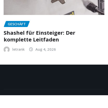
GESCHÄFT
Shashel für Einsteiger: Der
komplette Leitfaden
letrank
Aug 4, 2026
Copyright © 2026 | Powered by
WordPress
|
NewsExo
by
ThemeArile