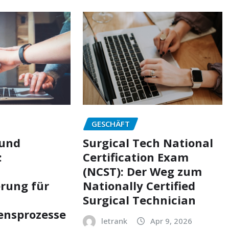
GESCHÄFT
ound
Surgical Tech National
:
Certification Exam
(NCST): Der Weg zum
rung für
Nationally Certified
Surgical Technician
nsprozesse
letrank
Apr 9, 2026