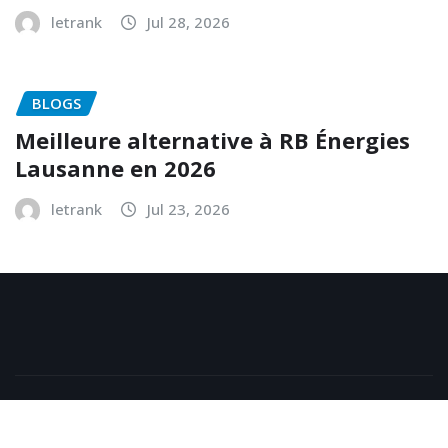
letrank
Jul 28, 2026
BLOGS
Meilleure alternative à RB Énergies
Lausanne en 2026
letrank
Jul 23, 2026
Copyright © 2026 | Powered by
WordPress
|
NewsExo
by
ThemeArile