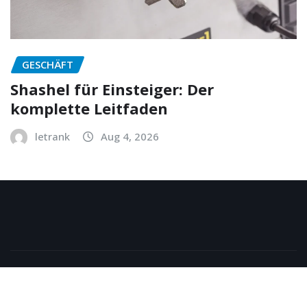
GESCHÄFT
Shashel für Einsteiger: Der
komplette Leitfaden
letrank
Aug 4, 2026
Copyright © 2026 | Powered by
WordPress
|
NewsExo
by
ThemeArile