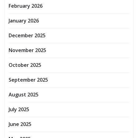
February 2026
January 2026
December 2025
November 2025
October 2025
September 2025
August 2025
July 2025
June 2025