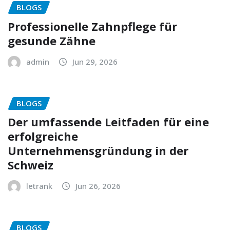
BLOGS
Professionelle Zahnpflege für
gesunde Zähne
admin
Jun 29, 2026
BLOGS
Der umfassende Leitfaden für eine
erfolgreiche
Unternehmensgründung in der
Schweiz
letrank
Jun 26, 2026
BLOGS