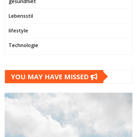
gesundhiet
Lebensstil
lifestyle
Technologie
YOU MAY HAVE MISSED