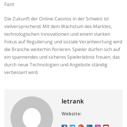
Fazit
Die Zukunft der Online-Casinos in der Schweiz ist
vielversprechend. Mit dem Wachstum des Marktes,
technologischen Innovationen und einem starken
Fokus auf Regulierung und soziale Verantwortung wird
die Branche weiterhin florieren. Spieler dürfen sich auf
ein spannendes und sicheres Spielerlebnis freuen, das
durch neue Technologien und Angebote ständig
verbessert wird.
letrank
Website: