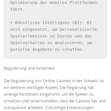
Optimierung der mobilen Plattformen 
führt.

• Künstliche Intelligenz (KI): KI 
wird eingesetzt, um personalisierte 
Spielerlebnisse zu bieten und das 
Spielverhalten zu analysieren, um 
gezielte Angebote zu schaffen.
Regulierung und Sicherheit
Die Regulierung von Online-Casinos in der Schweiz ist
ein weiterer wichtiger Aspekt. Die Regierung hat
strenge Richtlinien eingeführt, um die Spieler zu
schützen und sicherzustellen, dass die Casinos fair und
transparent arbeiten. Zukünftige Entwicklungen