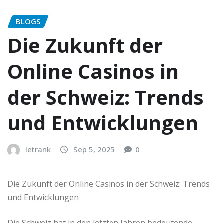
BLOGS
Die Zukunft der
Online Casinos in
der Schweiz: Trends
und Entwicklungen
letrank
Sep 5, 2025
0
Die Zukunft der Online Casinos in der Schweiz: Trends
und Entwicklungen
Die Schweiz hat in den letzten Jahren bedeutende