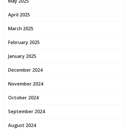
May 2025
April 2025
March 2025
February 2025
January 2025
December 2024
November 2024
October 2024
September 2024
August 2024