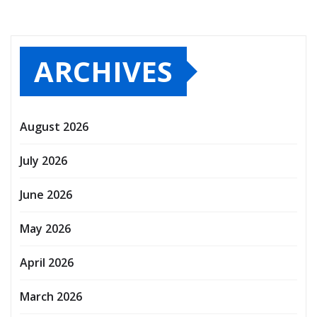
ARCHIVES
August 2026
July 2026
June 2026
May 2026
April 2026
March 2026