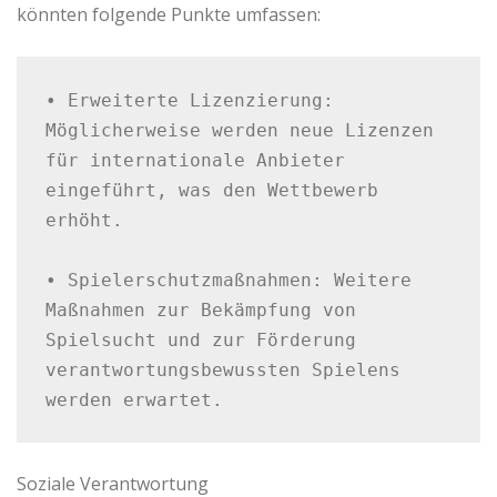
könnten folgende Punkte umfassen:
• Erweiterte Lizenzierung: 
Möglicherweise werden neue Lizenzen 
für internationale Anbieter 
eingeführt, was den Wettbewerb 
erhöht.

• Spielerschutzmaßnahmen: Weitere 
Maßnahmen zur Bekämpfung von 
Spielsucht und zur Förderung 
verantwortungsbewussten Spielens 
werden erwartet.
Soziale Verantwortung