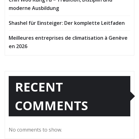
moderne Ausbildung
Shashel für Einsteiger: Der komplette Leitfaden
Meilleures entreprises de climatisation à Genève
en 2026
RECENT
COMMENTS
No comments to show.