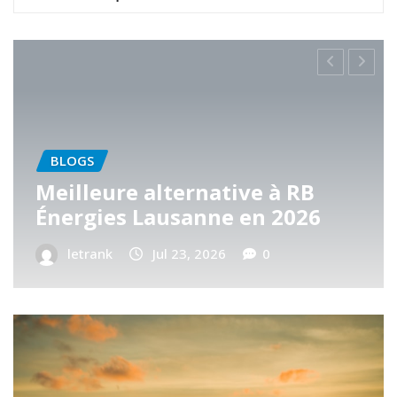
BLOGS
Die häufigsten Fehler 
ve à RB
Auswahl eines Shopw
en 2026
Freelancers
0
letrank
Jul 20, 2026