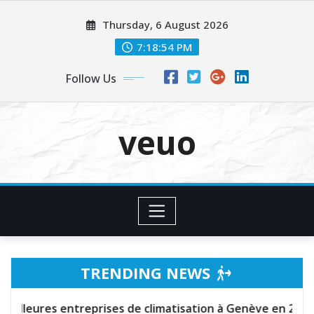
Skip
Thursday, 6 August 2026
to
content
7:18:55 PM
Follow Us
veuo
TRENDING NEWS
e climatisation à Genève en 2026
Meilleure alternati