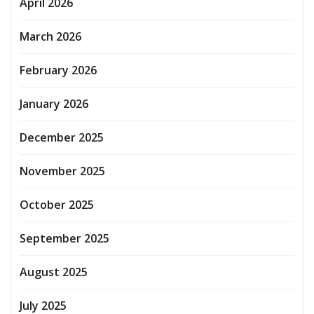
April 2026
March 2026
February 2026
January 2026
December 2025
November 2025
October 2025
September 2025
August 2025
July 2025