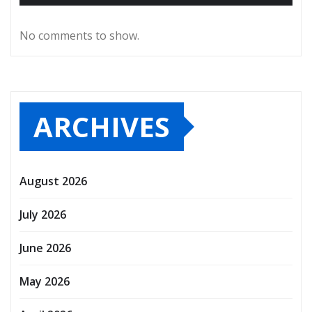
No comments to show.
ARCHIVES
August 2026
July 2026
June 2026
May 2026