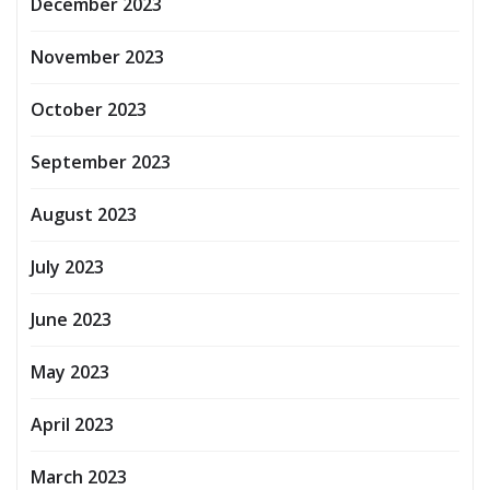
December 2023
November 2023
October 2023
September 2023
August 2023
July 2023
June 2023
May 2023
April 2023
March 2023