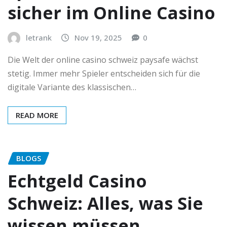
sicher im Online Casino
letrank
Nov 19, 2025
0
Die Welt der online casino schweiz paysafe wächst
stetig. Immer mehr Spieler entscheiden sich für die
digitale Variante des klassischen…
READ MORE
BLOGS
Echtgeld Casino
Schweiz: Alles, was Sie
wissen müssen