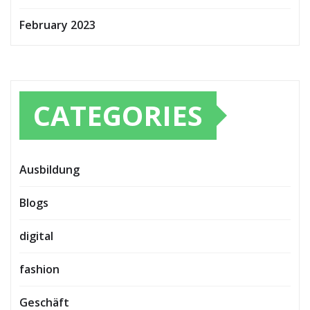
February 2023
CATEGORIES
Ausbildung
Blogs
digital
fashion
Geschäft