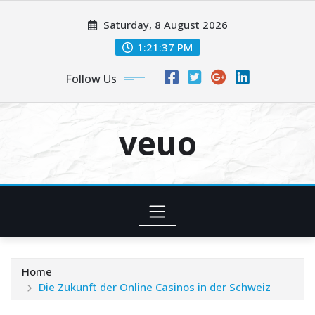
Skip
Saturday, 8 August 2026
to
content
1:21:38 PM
Follow Us
veuo
Home
Die Zukunft der Online Casinos in der Schweiz