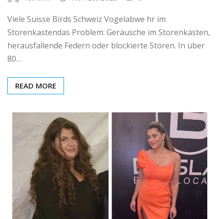
Viele Suisse Birds Schweiz Vogelabwe hr im
Storenkastendas Problem: Geräusche im Storenkasten,
herausfallende Federn oder blockierte Storen. In über
80…
READ MORE