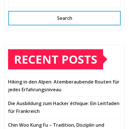
Search
RECENT POSTS
Hiking in den Alpen: Atemberaubende Routen für
jedes Erfahrungsniveau
Die Ausbildung zum Hacker éthique: Ein Leitfaden
für Frankreich
Chin Woo Kung Fu – Tradition, Disziplin und