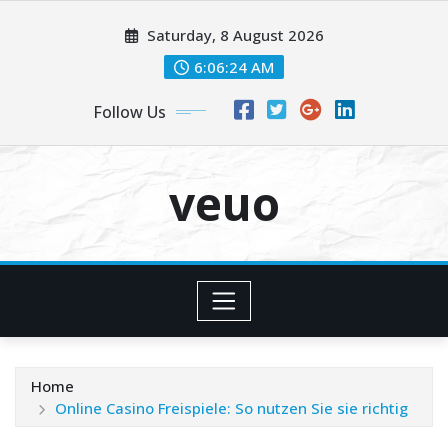
Skip
Saturday, 8 August 2026
to
content
6:06:25 AM
Follow Us
veuo
Home
Online Casino Freispiele: So nutzen Sie sie richtig