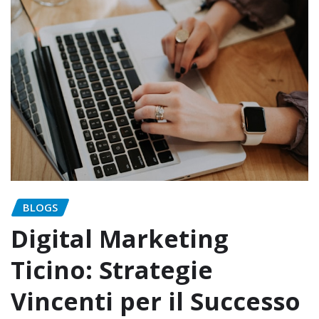
BLOGS
Digital Marketing
Ticino: Strategie
Vincenti per il Successo