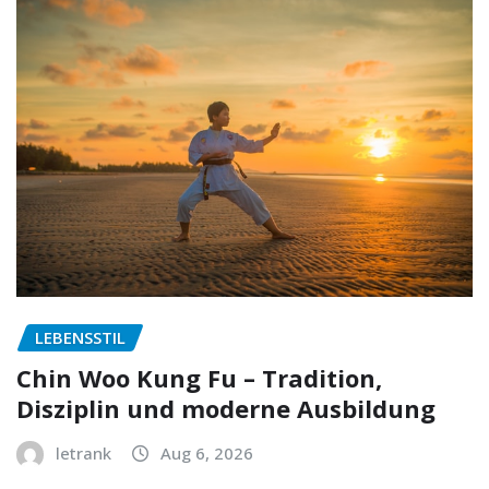
LEBENSSTIL
Chin Woo Kung Fu – Tradition,
Disziplin und moderne Ausbildung
letrank
Aug 6, 2026