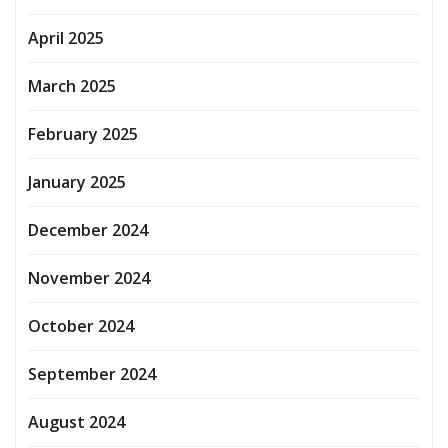
April 2025
March 2025
February 2025
January 2025
December 2024
November 2024
October 2024
September 2024
August 2024