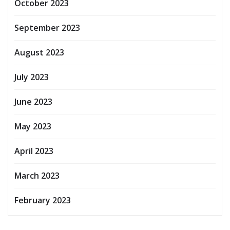
October 2023
September 2023
August 2023
July 2023
June 2023
May 2023
April 2023
March 2023
February 2023