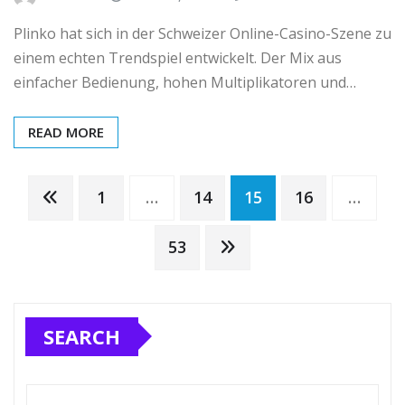
Plinko hat sich in der Schweizer Online-Casino-Szene zu
einem echten Trendspiel entwickelt. Der Mix aus
einfacher Bedienung, hohen Multiplikatoren und…
READ MORE
Posts
1
…
14
15
16
…
pagination
53
SEARCH