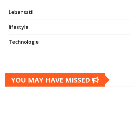
Lebensstil
lifestyle
Technologie
YOU MAY HAVE MISSED