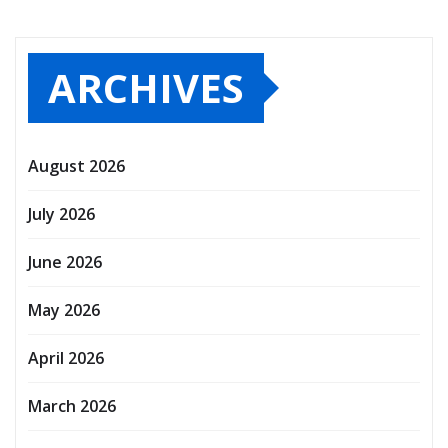
ARCHIVES
August 2026
July 2026
June 2026
May 2026
April 2026
March 2026