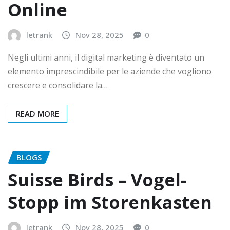
Online
letrank
Nov 28, 2025
0
Negli ultimi anni, il digital marketing è diventato un
elemento imprescindibile per le aziende che vogliono
crescere e consolidare la…
READ MORE
BLOGS
Suisse Birds – Vogel-
Stopp im Storenkasten
letrank
Nov 28, 2025
0